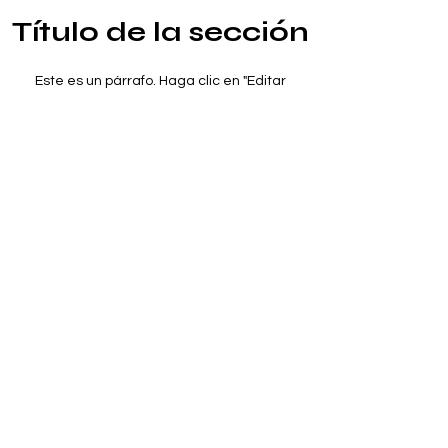
Título de la sección
Este es un párrafo. Haga clic en "Editar
texto" o haga doble clic en el cuadro de
texto para empezar a editar el contenido y
asegúrese de agregar cualquier detalle o
información relevante que desee
compartir con sus visitantes.
CAMPAMENTO SEMILLAS DE
SUEÑO
CAMPAMENTO
SEMILLAS DE SUEÑO
Sign up to our news letter