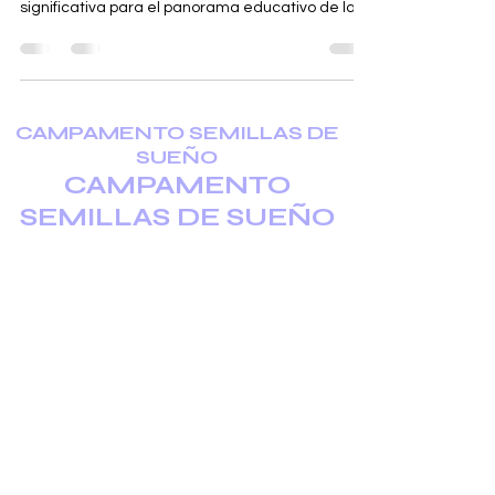
significativa para el panorama educativo de la
isla, que históricamente ha carecido de
oportunidades tecnológicas de alto nivel en
inglés. Reconocimos que durante demasiado
tiempo las familias de aquí han tenido que
conformarse con actividades de
CAMPAMENTO SEMILLAS DE
enriquecimiento básico. Mientras que la mayoría
SUEÑO
de las opciones locales se limitan a robótica
CAMPAMENTO
elemental por bloques o currículos en lengua
SEMILLAS DE SUEÑO
local que no sup
Sign up to our news letter
Contacts
Tokyo-Japan
+81 80 3402 5511
Mallorca-Spain
+34 623 934 158
(What'sApp)
Privacy Policy
プライバシーポリシー